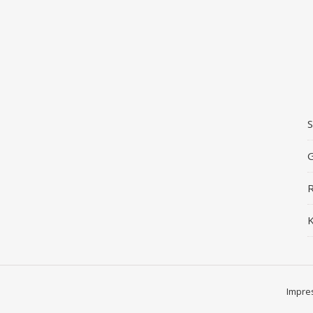
S
G
R
K
Impre