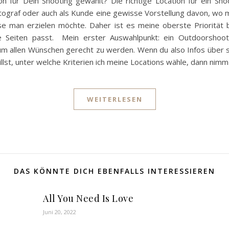
n für Dein Shooting gewählt? Die richtige Location für ein Sho
Fotograf oder auch als Kunde eine gewisse Vorstellung davon, wo
e man erzielen möchte. Daher ist es meine oberste Priorität 
e Seiten passt. Mein erster Auswahlpunkt: ein Outdoorshoot
, um allen Wünschen gerecht zu werden. Wenn du also Infos über
illst, unter welche Kriterien ich meine Locations wähle, dann nimm
WEITERLESEN
DAS KÖNNTE DICH EBENFALLS INTERESSIEREN
All You Need Is Love
Juni 20, 2022