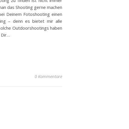
oting zu finden ist nicht immer
 man das Shooting gerne machen
bei Deinem Fotoshooting einen
ing – denn es bietet mir alle
 solche Outdoorshootings haben
 Dir…
0 Kommentare